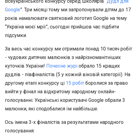
Всеукраїнського конкурсу серед школярів “
Дудл для
Google
”. Три місяці тому ми запропонували дітям до 17
років намалювати святковий логотип Google на тему
“Україна моєї мрії”, сьогодні прийшов час підбити
підсумки.
За весь час конкурсу ми отримали понад 10 тисяч робіт
- чудових дитячих малюнків з найрізноманітніших
куточків України!
Почесне журі
обрало 15 кращих
дудлів - півфіналістів (5 у кожній віковій категорії). На
другому етапі конкурсу ці
15 робіт
боролися за право
вийти у фінал на відкритому народному онлайн-
голосуванні. Українські користувачі Google обрали 3
малюнки, які сподобалися їм найбільше.
Ось імена 3-х фіналістів за результатами народного
голосування: