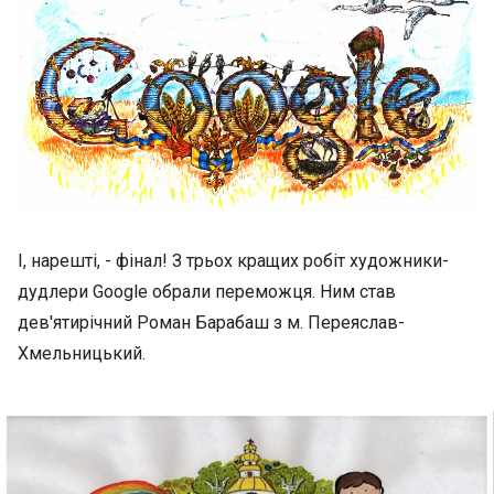
І, нарешті, - фінал! З трьох кращих робіт художники-
дудлери Goоgle обрали переможця. Ним став
дев'ятирічний Роман Барабаш з м. Переяслав-
Хмельницький.