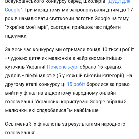
Всеукраїнського конкурсу серед школярів “
Дудл для
Google
”. Три місяці тому ми запропонували дітям до 17
років намалювати святковий логотип Google на тему
“Україна моєї мрії”, сьогодні прийшов час підбити
підсумки.
За весь час конкурсу ми отримали понад 10 тисяч робіт
- чудових дитячих малюнків з найрізноманітніших
куточків України!
Почесне журі
обрало 15 кращих
дудлів - півфіналістів (5 у кожній віковій категорії). На
другому етапі конкурсу ці
15 робіт
боролися за право
вийти у фінал на відкритому народному онлайн-
голосуванні. Українські користувачі Google обрали 3
малюнки, які сподобалися їм найбільше.
Ось імена 3-х фіналістів за результатами народного
голосування: