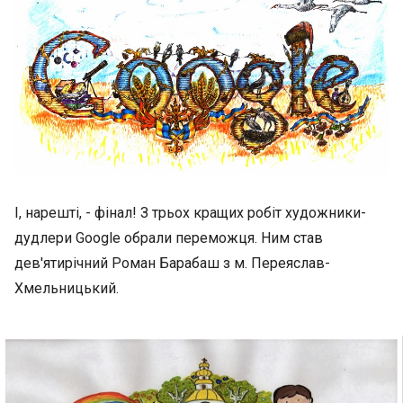
І, нарешті, - фінал! З трьох кращих робіт художники-
дудлери Goоgle обрали переможця. Ним став
дев'ятирічний Роман Барабаш з м. Переяслав-
Хмельницький.