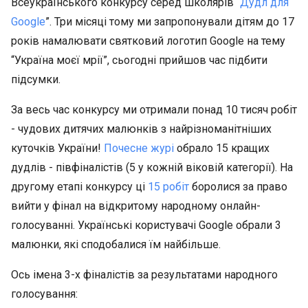
Всеукраїнського конкурсу серед школярів “
Дудл для
Google
”. Три місяці тому ми запропонували дітям до 17
років намалювати святковий логотип Google на тему
“Україна моєї мрії”, сьогодні прийшов час підбити
підсумки.
За весь час конкурсу ми отримали понад 10 тисяч робіт
- чудових дитячих малюнків з найрізноманітніших
куточків України!
Почесне журі
обрало 15 кращих
дудлів - півфіналістів (5 у кожній віковій категорії). На
другому етапі конкурсу ці
15 робіт
боролися за право
вийти у фінал на відкритому народному онлайн-
голосуванні. Українські користувачі Google обрали 3
малюнки, які сподобалися їм найбільше.
Ось імена 3-х фіналістів за результатами народного
голосування: