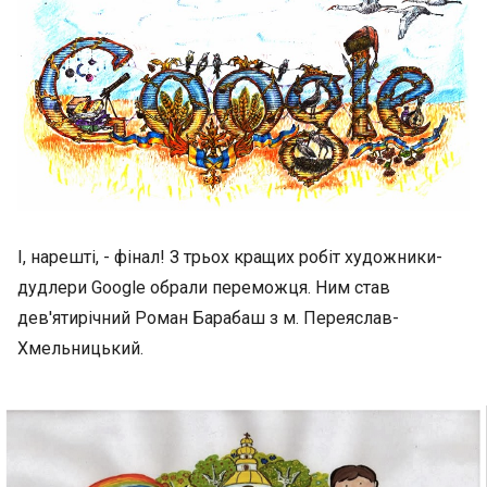
І, нарешті, - фінал! З трьох кращих робіт художники-
дудлери Goоgle обрали переможця. Ним став
дев'ятирічний Роман Барабаш з м. Переяслав-
Хмельницький.