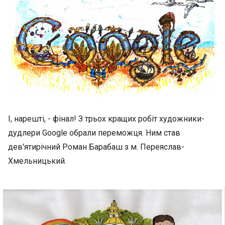
І, нарешті, - фінал! З трьох кращих робіт художники-
дудлери Goоgle обрали переможця. Ним став
дев'ятирічний Роман Барабаш з м. Переяслав-
Хмельницький.