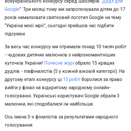
Всеукраїнського конкурсу серед школярів “
Дудл для
Google
”. Три місяці тому ми запропонували дітям до 17
років намалювати святковий логотип Google на тему
“Україна моєї мрії”, сьогодні прийшов час підбити
підсумки.
За весь час конкурсу ми отримали понад 10 тисяч робіт
- чудових дитячих малюнків з найрізноманітніших
куточків України!
Почесне журі
обрало 15 кращих
дудлів - півфіналістів (5 у кожній віковій категорії). На
другому етапі конкурсу ці
15 робіт
боролися за право
вийти у фінал на відкритому народному онлайн-
голосуванні. Українські користувачі Google обрали 3
малюнки, які сподобалися їм найбільше.
Ось імена 3-х фіналістів за результатами народного
голосування: