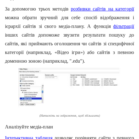
За допомогою трьох методів
розбивки сайтів на категорії
можна обрати зручний для себе спосіб відображення і
ієрархії сайтів зі свого медіа-плану.
А функція
фільтрації
інших сайтів допоможе звузити результати пошуку до
сайтів, які приймають оголошення чи сайтів зі специфічної
категорії (наприклад, «Відео ігри») або сайтів з певною
доменною зоною (наприклад, ".
edu
").
(
Натисніть на зображення, щоб збільшити
)
Анал
ізуйте медіа-план
Інтерактивна таблиця
дозволяє порівняти сайти з певного