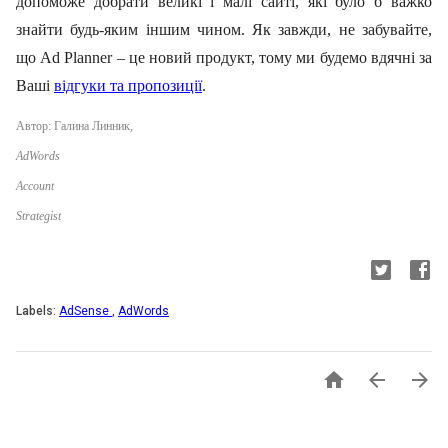
допоможе добрати великі і малі сайті, які було б важко
знайти будь-яким іншим чином. Як завжди, не забувайте,
що
Ad
Planner
– це новий продукт, тому
ми будемо вдячні за
Ваші
відгуки та пропозиції
.
Автор: Галина Линник,
AdWords
Account
Strategist
Labels:
AdSense
,
AdWords


