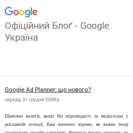
Oфіційний Блоґ - Google
Україна
Google Ad Planner: що нового?
середа, 31 грудня 2008 р.
Шановні колеги, я
кщо
Ви
відповідаєте за медіа-план у
рекламній агенції, Вам напевно відомо, як важко іноді
спланувати онлайн кампанію. Виникає багато запитань: як