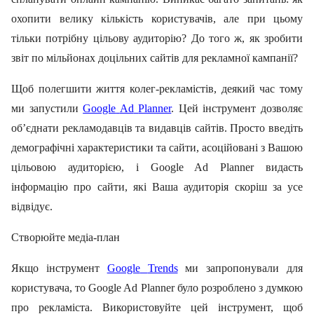
охопити велику кількість користувачів, але при цьому
тільки потрібну цільову аудиторію? До того ж, як зробити
звіт по мільйонах доцільних сайтів для рекламної кампанії?
Щоб полегшити життя колег-рекламістів, деякий час тому
ми запустили
Google
Ad
Planner
. Цей інструмент дозволяє
об’єднати рекламодавців та видавців сайтів. Просто введіть
демографічні характеристики та сайти, асоційовані з Вашою
цільовою аудиторією, і
Google
Ad
Planner
видасть
інформацію про сайти, які Ваша аудиторія скоріш за усе
відвідує.
Створюйте медіа-план
Якщо інструмент
Google
Trends
ми запропонували для
користувача, то
Google
Ad
Planner
було
розроблено з думкою
про рекламіста. Використовуйте цей інструмент, щоб