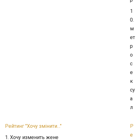
1
0.
м
ет
р
о
с
е
к
су
а
л
Рейтинг "Хочу змінити…"
Р
е
1. Хочу изменить жене