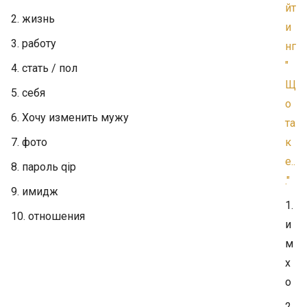
йт
2. жизнь
и
3. работу
нг
"
4. стать / пол
Щ
5. себя
о
6. Хочу изменить мужу
та
7. фото
к
е..
8. пароль
qip
."
9. имидж
1.
10. отношения
и
м
х
о
2.