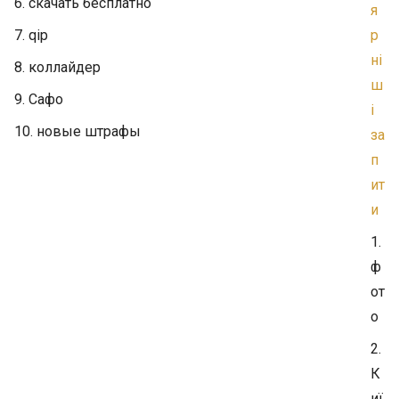
6. скачать бесплатно
я
7. qip
р
ні
8. коллайдер
ш
9. Сафо
і
10. новые штрафы
за
п
ит
и
1.
ф
от
о
2.
К
иї