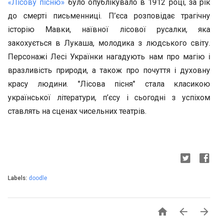
«Лісову пісню»
було опублікувало в 1912 році, за рік
до смерті письменниці. П’єса розповідає трагічну
історію Мавки, наївної лісової русалки, яка
закохується в Лукаша, молодика з людського світу.
Персонажі Лесі Українки нагадують нам про магію і
вразливість природи, а також про почуття і духовну
красу людини. "Лісова пісня" стала класикою
української літератури, п’єсу і сьогодні з успіхом
ставлять на сценах чисельних театрів.
Labels:
doodle


