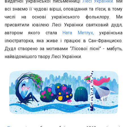
видатної української письменниці
Лесі Українки.
Ми
всі знаємо її чудові вірші, оповідання та п'єси, в тому
числі на основі українського фольклору. Ми
присвятили ювілею Лесі Українки святковий дудл,
автором якого стала
Ната Метлух,
українська
ілюстраторка, яка живе і працює в Сан-Франциско.
Дудл створено за мотивами “Лісової пісні” - мабуть,
найвідомішого твору Лесі Українки.