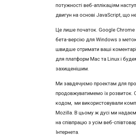
потужності веб-аплікаціям насту
двигун на основі
JavaScript
, що н
Це лише початок.
Google
Chrome
бета-версію для
Windows
з мето
швидше отримати ваші коментар
для
платформ
Mac
та
Linux
і
буде
захищенішим
.
Ми завдячуємо проектам для прод
продовжуватимемо їх розвиток
.
кодом,
ми використовували ком
Mozilla
. В цьому ж дусі ми надає
на співпрацю з усім веб-співто
Інтернета.