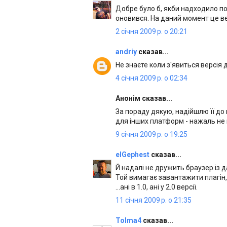
Добре було б, якби надходило п
оновився. На даний момент це ве
2 січня 2009 р. о 20:21
andriy
сказав...
Не знаєте коли з'явиться версія 
4 січня 2009 р. о 02:34
Анонім сказав...
За пораду дякую, надійшлю її до 
для інших платформ - нажаль не 
9 січня 2009 р. о 19:25
elGephest
сказав...
Й надалі не дружить браузер із д
Той вимагає завантажити плагін, 
...ані в 1.0, ані у 2.0 версії.
11 січня 2009 р. о 21:35
Tolma4
сказав...