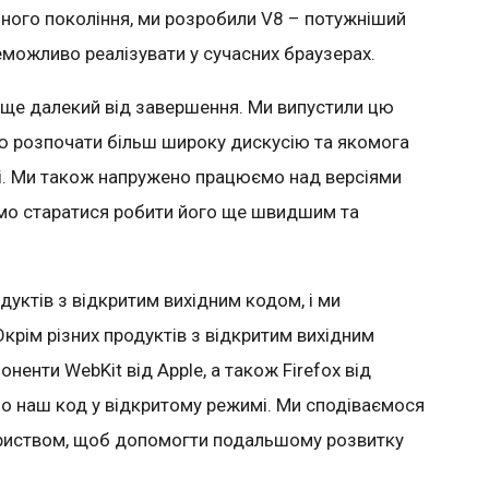
пного покоління, ми розробили
V
8 – потужніший
еможливо реалізувати у сучасних браузерах.
ще далекий від завершення
.
Ми випустили цю
ю розпочати більш широку дискусію та якомога
і
.
Ми
також
напружено
працюємо
над
версіями
мо
старатися
робити
його
ще
швидшим
та
уктів з відкритим вихідним кодом, і ми
 Окрім різних продуктів з
відкритим вихідним
поненти
WebKit
від
Apple
, а також
Firefox
від
мо наш код у відкритому режимі
. Ми сподіваємося
вариством, щоб допомогти подальшому розвитку