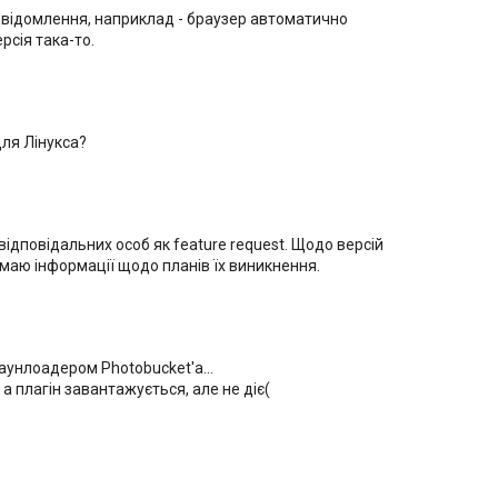
овідомлення, наприклад - браузер автоматично
рсія така-то.
для Лінукса?
відповідальних особ як feature request. Щодо версій
маю інформації щодо планів їх виникнення.
аунлоадером Photobucket'a...
а плагін завантажується, але не діє(