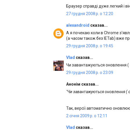
Браузер справді дуже легкий і ві
27 грудня 2008 р. о 12:20
alexandroid
сказав...
А я почекаю коли в Chrome з'явл
(а часом також без IETab) вже п
29 грудня 2008 р. о 19:45
Vlad
сказав...
Чи завантажуються оновлення ( 
29 грудня 2008 р. о 23:09
Анонім сказав...
"Чи завантажуються оновлення ( о
Так, версії автоматично оновлю
2 січня 2009 р. о 12:11
Vlad
сказав...