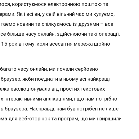
мося, користуємося електронною поштою та
ами. Як і всі ви, у свій вільний час ми купуємо,
итаємо новини та спілкуємось із друзями – все
е більше часу онлайн, здійснюючи такі операції,
 15 років тому, коли всесвітня
мережа щойно
багато часу онлайн, ми почали серйозно
 браузер, якби поєднати в ньому всі найкращі
ежа еволюціонувала від простих текстових
их інтерактивними аплікаціями
,
і що нам потрібно
ть браузера
. Насправді, нам був потрібен не лише
ма для веб-сторінок та програм, що ми і вирішили