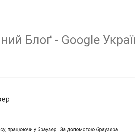
ний Блоґ - Google Украї
зер
асу
,
працюючи у браузері
. За допомогою браузера