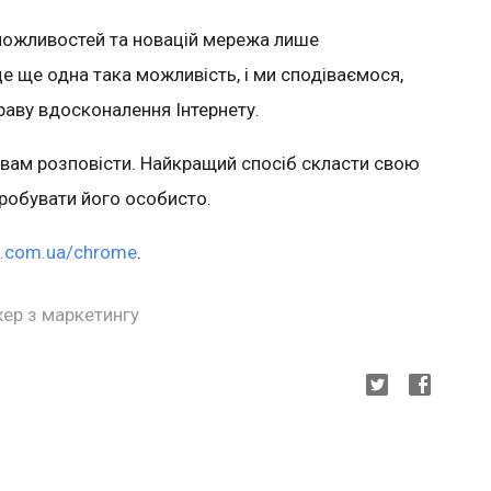
 можливостей та
новацій
мережа лише
це ще одна така можлив
ість, і ми сподіваємося,
праву вдосконалення Інтернету
.
 вам розповісти
.
Найкращий спосіб скласти свою
пробувати його особисто
.
le.com.ua/chrome
.
ер з маркетингу