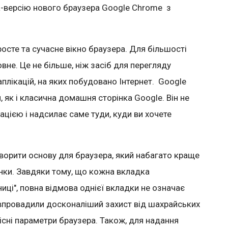
а-версію нового браузера
Google
Chrome
з
осте та сучасне вікно браузера
. Для більшості
овне. Це не більше, ніж
засіб для перегляду
аплікацій,
на
яких побудовано Інтернет
.
Google
, як і класична домашня сторінка
Google
.
Він не
цією і надсилає саме туди, куди ви хочете
ворити основу для браузера, який набагато краще
нки
. Завдяки тому, що кожна вкладка
ниці", повна відмова однієї вкладки не означає
и впровадили досконаліший захист від шахрайських
сні параметри браузера.
Також, для надання