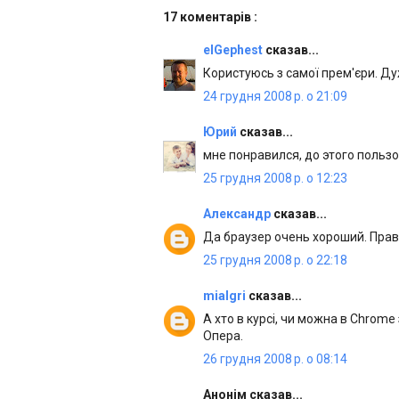
17 коментарів :
elGephest
сказав...
Користуюсь з самої прем'єри. Д
24 грудня 2008 р. о 21:09
Юрий
сказав...
мне понравился, до этого пользо
25 грудня 2008 р. о 12:23
Александр
сказав...
Да браузер очень хороший. Прав
25 грудня 2008 р. о 22:18
mialgri
сказав...
А хто в курсі, чи можна в Chrome
Опера.
26 грудня 2008 р. о 08:14
Анонім сказав...