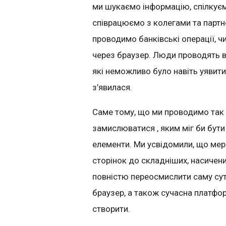
ми шукаємо інформацію, спілкує
співрацюємо з колегами та партнер
проводимо банківські операції, ч
через браузер. Люди проводять вс
які неможливо було навіть уявити
з
’
явилася
.
Саме тому, що ми проводимо так 
замислюватися , яким міг би бути
елементи. Ми усвідомили,
що мер
сторінок до складніших, насичен
повністю переосмислити саму су
браузер, а також сучасна платфор
створити.