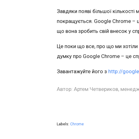
Завдяки появі більшої кількості
покращується
.
Google
Chrome
– 
що вона зробить свій внесок у с
Це поки що все, про що ми хотіли
думку про
Google
Chrome
– це с
Завантажуйте його з
http://goog
Автор: Артем Четвериков, менедж
Labels:
Chrome