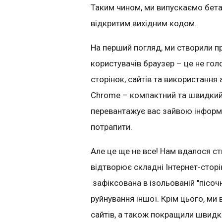
Таким чином, ми випускаємо бет
відкритим вихідним кодом.
На перший погляд, ми створили пр
користувачів браузер – це не гол
сторінок, сайтів та використання 
Chrome
– компактний
та швидкий
перевантажує вас зайвою інформа
потрапити
.
Але це ще не все!
Нам вдалося ст
відтворює складні Інтернет-сторі
зафіксована в ізольованій "
пісоч
руйнування іншої. Крім цього, м
сайтів, а також покращили
швидкі