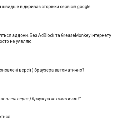
н швидше відкриває сторінки сервісів google.
яться аддони. Без AdBlock та GreaseMonkey інтернету
росто не уявляю.
оновлені версії ) браузера автоматично?
новлені версії ) браузера автоматично?"
ються.