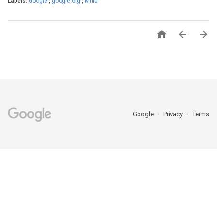
Labels:
Google
,
google.org
,
Mriia



Google
Privacy
Terms