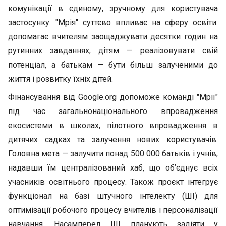
комунікації в єдиному, зручному для користувача
застосунку. "Мрія" суттєво впливає на сферу освіти:
допомагає вчителям заощаджувати десятки годин на
рутинних завданнях, дітям — реалізовувати свій
потенціал, а батькам — бути більш залученими до
життя і розвитку їхніх дітей.
Фінансування від Google.org допоможе команді "Мрії"
під час загальнонаціонального впровадження
екосистеми в школах, пілотного впровадження в
дитячих садках та залучення нових користувачів.
Головна мета — залучити понад 500 000 батьків і учнів,
надавши їм централізований хаб, що об’єднує всіх
учасників освітнього процесу. Також проєкт інтегрує
функціонал на базі штучного інтелекту (ШІ) для
оптимізації робочого процесу вчителів і персоналізації
навчання. Насамперед ШІ планують задіяти у