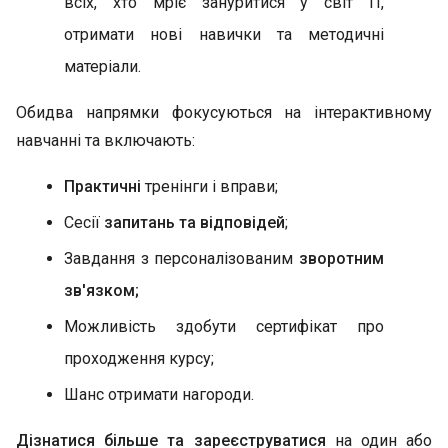
всіх, хто мріє зануритися у світ IT,
отримати нові навички та методичні
матеріали.
Обидва напрямки фокусуються на інтерактивному
навчанні та включають:
Практичні
тренінги і вправи;
Сесії
запитань та відповідей
;
Завдання з персоналізованим
зворотним
зв'язком;
Можливість здобути сертифікат про
проходження курсу;
Шанс отримати нагороди.
Дізнатися більше та зареєструватися
на один або