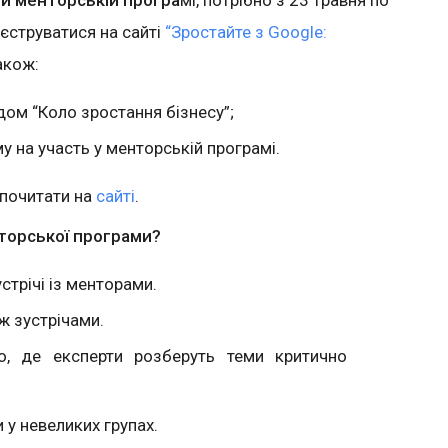
єструватися на сайті
“Зростайте з Google:
також:
одом “Коло зростання бізнесу”;
у на участь у менторській програмі.
почитати на
сайті
.
торської програми?
устрічі із менторами.
ж зустрічами.
во, де експерти розберуть теми критично
у невеликих групах.