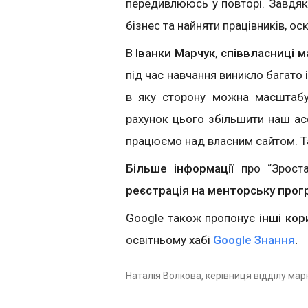
передивлююсь у повторі. Завдяк
бізнес та найняти працівників, о
В
Іванки Марчук, співвласниці м
під час навчання виникло багато і
в яку сторону можна масштабу
рахунок цього збільшити наш ас
працюємо над власним сайтом. Та
Більше інформації
про “Зрост
реєстрація на менторську прог
Google також пропонує
інші кор
освітньому хабі
Google Знання
.
Наталія Волкова, керівниця відділу мар