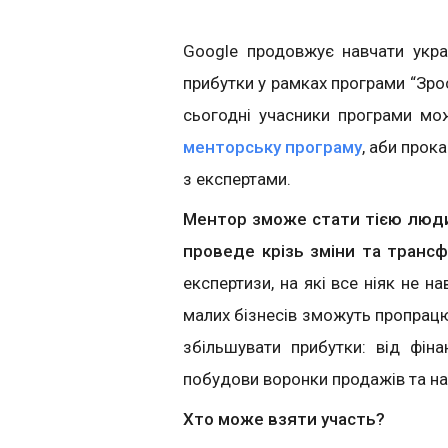
Google продовжує навчати украї
прибутки у рамках програми “Зрос
сьогодні учасники програми мо
менторську програму
, аби прок
з експертами.
Ментор зможе стати тією людин
проведе крізь зміни та трансф
експертизи, на які все ніяк не 
малих бізнесів зможуть пропрацю
збільшувати прибутки: від фін
побудови воронки продажів та на
Хто може взяти участь?