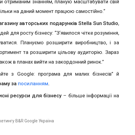
и отриманим знанням, планую масштабувати свій
скільки на даний момент працюю самостійно.“
агазину авторських подарунків Stella Sun Studio
,
дей для росту бізнесу: “З‘явилося чітке розуміння,
ватися. Плануємо розширити виробництво, і за
ортимент та розширити цільову аудиторію. Зараз
кож в планах вийти на закордонний ринок.”
айте з Google: програма для малих бізнесів” й
раму за
посиланням
.
исні ресурси для бізнесу
– більше інформації на
кетингу B&R Google Україна