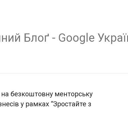
ний Блоґ - Google Украї
р на безкоштовну менторську
несів у рамках “Зростайте з