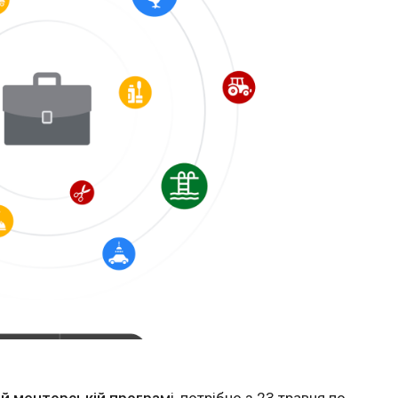
ій менторській програ
мі, потрібно з 23 травня по