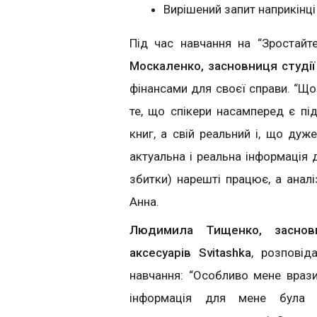
Вирішений запит наприкінці
Під час навчання на “Зростайт
Москаленко, засновниця студії
фінансами для своєї справи. “Що
те, що спікери насамперед є пі
книг, а свій реальний і, що ду
актуальна і реальна інформація д
збитки) нарешті працює, а аналі
Анна.
Людимила Тищенко, заснов
аксесуарів Svitashka
, розповід
навчання: “Особливо мене вразил
інформація для мене була 