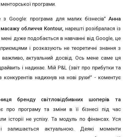
 менторської програми.
е з Google: програма для малих бізнесів”
Анна
 масажу обличчя Kontour,
нарешті розібралася із
 мені дуже подобається в навчанні від Google, це
дприємцями і розказують не теоретичні знання з
же важливо, актуальний досвід. Ось мене саме ця
райвить і надихає. Мій P&L (звіт про прибутки та
з конкурентів надихнув на нові рухи!” - коментує
ниця бренду світловідбивних шоперів та
ає про програму та зміни в її бізнесі під час
и історії не успіху. Та модуль по фінансах. Уся
і залишається актуальною. Деякі моменти