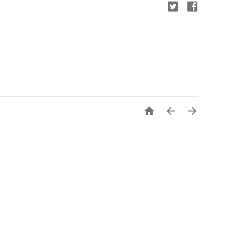


