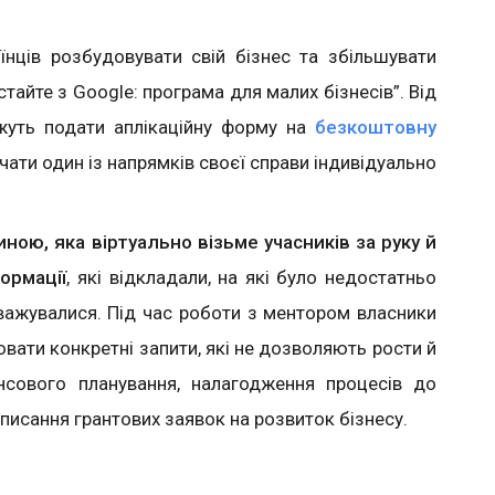
нців розбудовувати свій бізнес та збільшувати
тайте з Google: програма для малих бізнесів”. Від
жуть подати аплікаційну форму на
безкоштовну
ачати один із напрямків своєї справи індивідуально
ою, яка віртуально візьме учасників за руку й
ормації
, які відкладали, на які було недостатньо
наважувалися. Під час роботи з ментором власники
вати конкретні запити, які не дозволяють рости й
ансового планування, налагодження процесів до
писання грантових заявок на розвиток бізнесу.