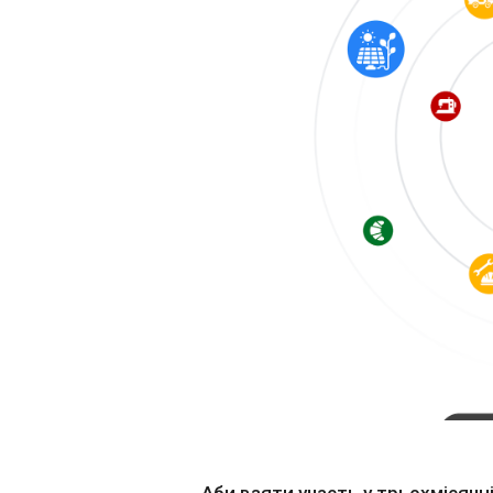
Аби взяти участь у трьохмісячн