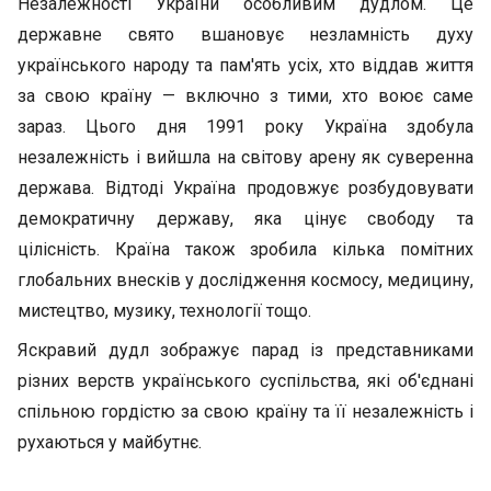
Незалежності України особливим дудлом. Це
державне свято вшановує незламність духу
українського народу та пам'ять усіх, хто віддав життя
за свою країну — включно з тими, хто воює саме
зараз. Цього дня 1991 року Україна здобула
незалежність і вийшла на світову арену як суверенна
держава. Відтоді Україна продовжує розбудовувати
демократичну державу, яка цінує свободу та
цілісність. Країна також зробила кілька помітних
глобальних внесків у дослідження космосу, медицину,
мистецтво, музику, технології тощо.
Яскравий дудл зображує парад із представниками
різних верств українського суспільства, які об'єднані
спільною гордістю за свою країну та її незалежність і
рухаються у майбутнє.