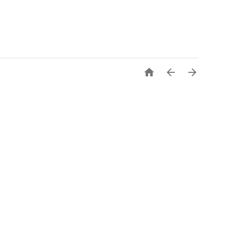


