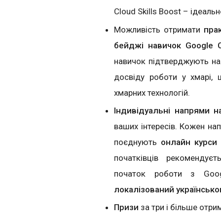
Cloud Skills Boost – ідеаль
Можливість отримати
пра
бейджі навичок Google Cl
навичок підтверджують ная
досвіду роботи у хмарі,
хмарних технологій.
Індивідуальні напрями н
ваших інтересів. Кожен нап
поєднують
онлайн курси 
початківців рекомендує
початок роботи з Goog
локалізований українськ
Призи
за три і більше отр