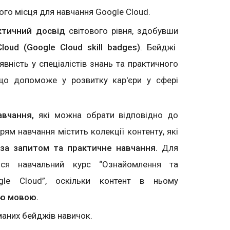
ного місця для навчання Google Cloud.
ктичний досвід
світового рівня, здобувши
oud (Google Cloud skill badges)
. Бейджі
вність у спеціалістів знань та практичного
 що допоможе у розвитку кар'єри у сфері
авчання,
які можна обрати відповідно до
рям навчання містить колекції контенту, які
за запитом та практичне навчання.
Для
ться навчальний курс “Ознайомлення та
le Cloud”, оскільки контент в ньому
ою мовою.
иманих бейджів навичок.