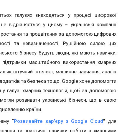
атьох галузях знаходяться у процесі цифрової
 не відрізняється у цьому – українські компанії
зростання та процвітання за допомогою цифрових
ьності та невизначеності. Рушійною силою цих
нського бізнесу будуть люди, які мають навички,
а підтримки масштабного використання хмарних
ах як штучний інтелект, машинне навчання, аналіз
 додатків та безпека тощо. Google хоче допомогти
и у галузі хмарних технологій, щоб за допомогою
 могли розвивати українські бізнеси, що в свою
дновленню країни.
граму
“
Розвивайте кар’єру з Google Cloud
”
для
и знання та практичні навички роботи з хмарними