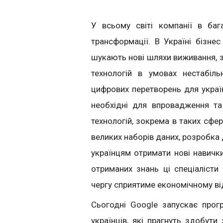
У всьому світі компанії в баг
трансформації. В Україні бізнес
шукають нові шляхи виживання, 
технологій в умовах нестабіл
цифрових перетворень для украї
необхідні для впровадження т
технологій, зокрема в таких сфер
великих наборів даних, розробка
українцям отримати нові навичк
отриманих знань ці спеціалісти
чергу сприятиме економічному ві
Сьогодні Google запускає про
українців, які прагнуть здобут