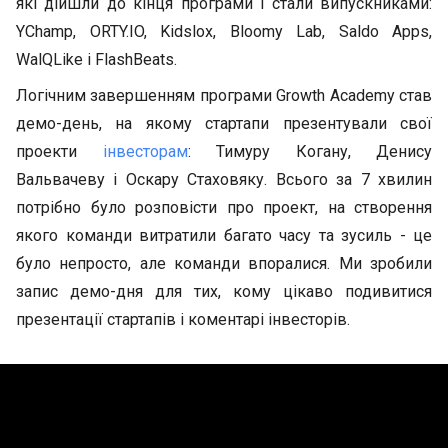
які дійшли до кінця програми і стали випускниками:
YChamp, ORTY.IO, Kidslox, Bloomy Lab, Saldo Apps,
WalQLike і FlashBeats.
Логічним завершенням програми Growth Academy став
демо-день, на якому стартапи презентували свої
проекти
інвесторам
: Тимуру Когану, Денису
Вальвачеву і Оскару Стаховяку. Всього за 7 хвилин
потрібно було розповісти про проект, на створення
якого команди витратили багато часу та зусиль - це
було непросто, але команди впоралися. Ми зробили
запис демо-дня для тих, кому цікаво подивитися
презентації стартапів і коментарі інвесторів.