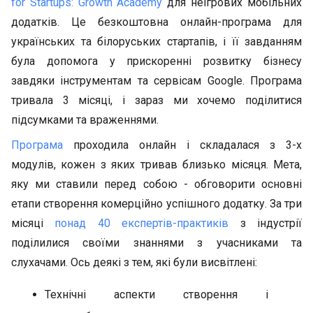
for Startups: Growth Academy
для неігрових мобільних
додатків. Це безкоштовна онлайн-програма для
українських та білоруських стартапів, і її завданням
була допомога у прискоренні розвитку бізнесу
завдяки інструментам та сервісам Google. Програма
тривала 3 місяці, і зараз ми хочемо поділитися
підсумками та враженнями.
Програма
проходила онлайн і складалася з 3-х
модулів, кожен з яких тривав близько місяця. Мета,
яку ми ставили перед собою - обговорити основні
етапи створення комерційно успішного додатку. За три
місяці
понад 40 експертів-практиків
з індустрії
поділилися своїми знаннями з учасниками та
слухачами. Ось деякі з тем, які були висвітлені:
Технічні аспекти створення і