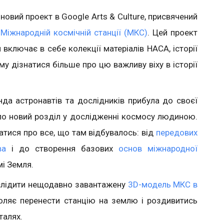
новий проект в Google Arts & Culture, присвячений
Міжнародній космічній станції (МКС)
. Цей проект
н включає в себе колекції матеріалів НАСА, історії
ому дізнатися більше про цю важливу віху в історії
а астронавтів та дослідників прибула до своєї
ило новий розділ у дослідженні космосу людиною.
атися про все, що там відбувалось: від
передових
ва
і до створення базових
основ міжнародної
і Земля.
слідити нещодавно завантажену
3D-модель МКС в
оляє перенести станцію на землю і роздивитись
талях.