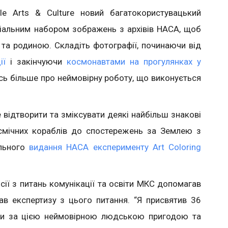
 Arts & Culture новий багатокористувацький
іальним набором зображень з архівів НАСА, щоб
 та родиною. Складіть фотографії, починаючи від
ії
і закінчуючи
космонавтами на прогулянках у
ись більше про неймовірну роботу, що виконується
 відтворити та зміксувати деякі найбільш знакові
смічних кораблів до спостережень за Землею з
ального
видання НАСА експерименту Art Coloring
ісії з питань комунікації та освіти МКС допомагав
в експертизу з цього питання. “Я присвятив 36
ючи за цією неймовірною людською пригодою та