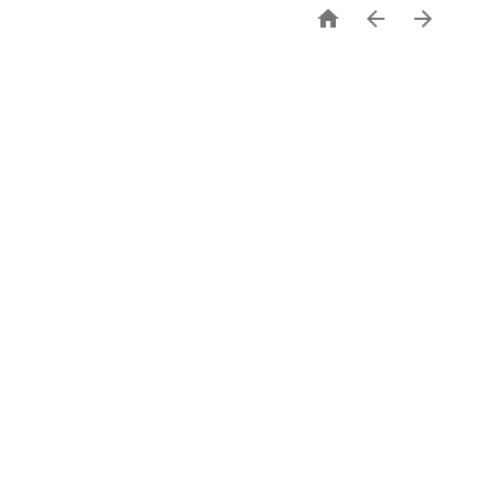


