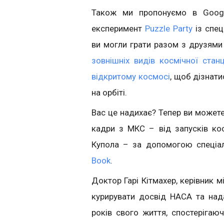
Також ми пропонуємо в Google
експеримент
Puzzle Party
із спец
ви могли грати разом з друзями
зовнішніх видів космічної станц
відкритому космосі
, щоб дізнат
на орбіті.
Вас це надихає? Тепер ви можете
кадри з МКС – від запусків ко
Купола – за допомогою спеці
Book
.
Доктор Гарі Кітмахер, керівник м
курирувати досвід НАСА та нада
років свого життя, спостеріга