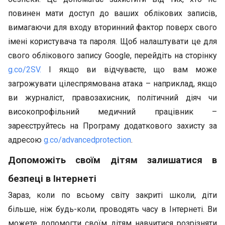
повинен мати доступ до ваших облікових записів,
вимагаючи для входу вторинний фактор поверх свого
імені користувача та пароля. Щоб налаштувати це для
свого облікового запису Google, перейдіть на сторінку
g.co/2SV.
І якщо ви відчуваєте, що вам може
загрожувати цілеспрямована атака – наприклад, якщо
ви журналіст, правозахисник, політичний діяч чи
високопрофільний медичний працівник –
зареєструйтесь на Програму додаткового захисту за
адресою
g.co/advancedprotection
.
Допоможіть своїм дітям залишатися в
безпеці в Інтернеті
Зараз, коли по всьому світу закриті школи, діти
більше, ніж будь-коли, проводять часу в Інтернеті. Ви
можете допомогти своїм дітям навчитися розрізняти