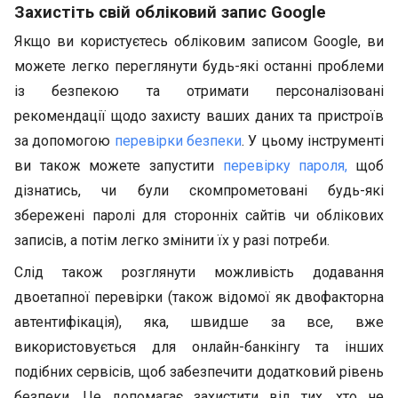
Захистіть свій обліковий запис Google
Якщо ви користуєтесь обліковим записом Google, ви
можете легко переглянути будь-які останні проблеми
із безпекою та отримати персоналізовані
рекомендації щодо захисту ваших даних та пристроїв
за допомогою
перевірки безпеки
. У цьому інструменті
ви також можете запустити
перевірку пароля,
щоб
дізнатись, чи були скомпрометовані будь-які
збережені паролі для сторонніх сайтів чи облікових
записів, а потім легко змінити їх у разі потреби.
Слід також розглянути можливість додавання
двоетапної перевірки (також відомої як двофакторна
автентифікація), яка, швидше за все, вже
використовується для онлайн-банкінгу та інших
подібних сервісів, щоб забезпечити додатковий рівень
безпеки. Це допомагає захистити від тих, хто не