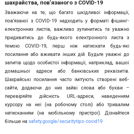
шахрайства, пов’язаного з COVID-19
Зважаючи на те, що багато шкідливої інформації,
пов'язаної з COVID-19 надходить у форматі фішинг-
електронних листів, важливо зупинитись та уважно
придивитись до будь-якого електронного листа з
темою COVID-19, перш ніж натискати будь-які
посилання або вживати інших дій. Будьте уважні до
запитів щодо особистої інформації, наприклад, вашої
домашньої адреси або банківських реквізитів.
Шахрайські посилання часто імітують створені веб-
сайти, додаючи до них зайві слова або букви –
перевіряйте дійсність URL-адреси, наведенням
курсору на неї (на робочому столі) або тривалим
натисканням (на мобільному пристрої). Дізнайтеся
більше на
safety.google/securitytips-covid19