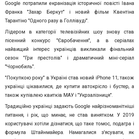
Google потрапили екранізація історичної повісті Івана
Франка "Захар Беркут" і новий фільм Квентіна
Тарантіно "Одного разу в Голлівуді".
Лідером в категорії телевізійних шоу знову став
пісенний конкурс "Євробачення", а в серіалах
найвищий інтерес українців викликали фінальний
сезон "Гри престолів" і драматичний міні-серіал
"Чорнобиль".
"Покупкою року" в Україні став новий iPhone 11; також
українці цікавилися, де купити автокрісло і бустер, а
також купівлею квитків МАУ і "Укрзалізниця".
Традиційно українці задають Google найрізноманітніші
питання, і рік, що минає, не став винятком. У 2019
користувачі хотіли дізнатися, що таке томос, подагра і
формула Штайнмайера. Намагалися з'ясувати, як