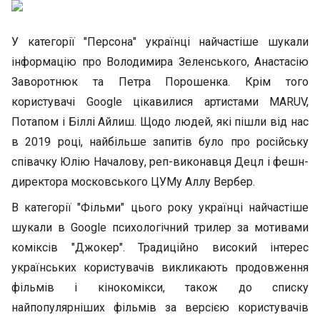
У категорії "Персона" українці найчастіше шукали
інформацію про Володимира Зеленського, Анастасію
Заворотнюк та Петра Порошенка. Крім того
користувачі Google цікавилися артистами MARUV,
Потапом і Біллі Айлиш. Щодо людей, які пішли від нас
в 2019 році, найбільше запитів було про російську
співачку Юлію Началову, реп-виконавця Децл і фешн-
директора московського ЦУМу Аллу Вербер.
В категорії "Фільми" цього року українці найчастіше
шукали в Google психологічний трилер за мотивами
коміксів "Джокер". Традиційно високий інтерес
українських користувачів викликають продовження
фільмів і кінокомікси, також до списку
найпопулярніших фільмів за версією користувачів