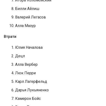
Игорь Коломойский
Билли Айлиш
Валерий Легасов
Алла Мазур
Втрати
Юлия Началова
Децл
Алла Вербер
Люк Перри
Карл Лагерфельд
Дарья Лукьяненко
Камерон Бойс