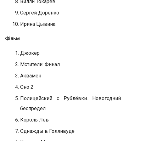
Вилли Токарев
Сергей Доренко
Ирина Цывина
Фільм
Джокер
Мстители: Финал
Аквамен
Оно 2
Полицейский с Рублёвки. Новогодний
беспредел
Король Лев
Однажды в Голливуде