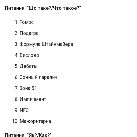
Питання: “Що таке?/Что такое?”
Томос
Подагра
Формула Штайнмайера
Вислово
Дебаты
Сонный паралич
Зона 51
Импичмент
NFC
Мажоритарка
Питання: “Як?/Как?”