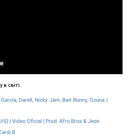
 в світі
García, Darell, Nicky Jam, Bad Bunny, Ozuna |
UIS) | Video Oficial | Prod. Afro Bros & Jeon
Cardi B