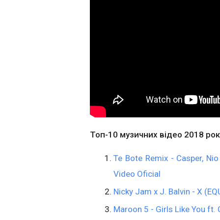
Топ-10 музичних відео 2018 року
Te Bote Remix - Casper, Nio 
Video Oficial
Nicky Jam x J. Balvin - X (EQ
Maroon 5 - Girls Like You ft. 