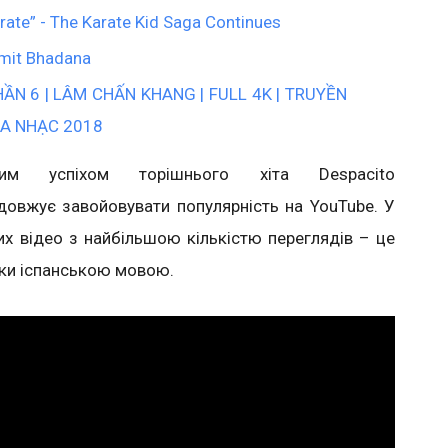
rate” - The Karate Kid Saga Continues
Amit Bhadana
N 6 | LÂM CHẤN KHANG | FULL 4K | TRUYỀN
CA NHẠC 2018
им успіхом торішнього хіта Despacito
овжує завойовувати популярність на YouTube. У
их відео з найбільшою кількістю переглядів – це
рики іспанською мовою.