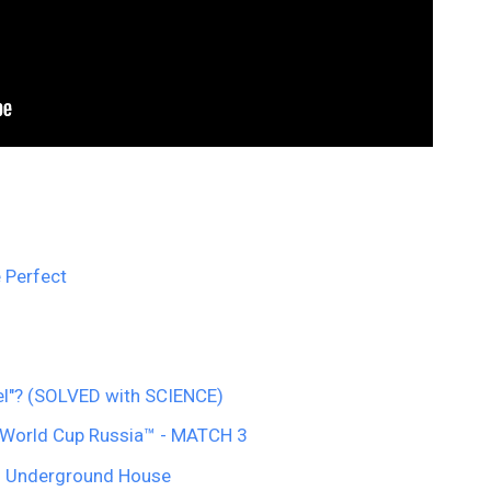
e Perfect
rel"? (SOLVED with SCIENCE)
A World Cup Russia™ - MATCH 3
d Underground House