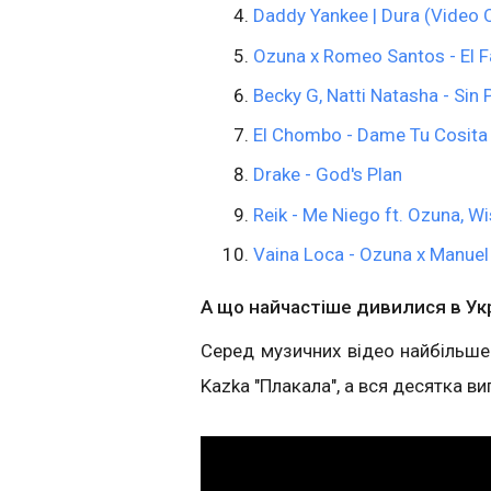
Daddy Yankee | Dura (Video O
Ozuna x Romeo Santos - El Fa
Becky G, Natti Natasha - Sin 
El Chombo - Dame Tu Cosita fe
Drake - God's Plan
Reik - Me Niego ft. Ozuna, Wi
Vaina Loca - Ozuna x Manuel 
А що найчастіше дивилися в Укр
Серед музичних відео найбільше п
Kazka "Плакала", а вся десятка ви