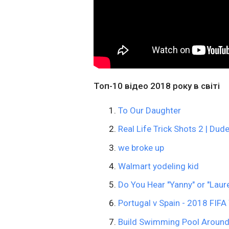
Топ-10 відео 2018 року в світі
To Our Daughter
Real Life Trick Shots 2 | Dud
we broke up
Walmart yodeling kid
Do You Hear "Yanny" or "Lau
Portugal v Spain - 2018 FIF
Build Swimming Pool Aroun