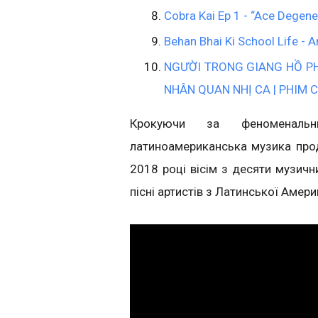
Cobra Kai Ep 1 - “Ace Degene
Behan Bhai Ki School Life - 
NGƯỜI TRONG GIANG HỒ PHẦ
NHÂN QUAN NHỊ CA | PHIM 
Крокуючи за феноменальн
латиноамериканська музика прод
2018 році вісім з десяти музичн
пісні артистів з Латинської Аме