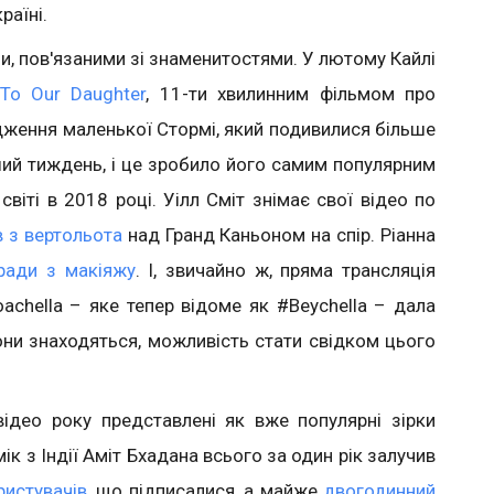
раїні.
и, пов'язаними зі знаменитостями. У лютому Кайлі
To Our Daughter
, 11-ти хвилинним фільмом про
одження маленької Стормі, який подивилися більше
рший тиждень, і це зробило його самим популярним
віті в 2018 році. Уілл Сміт знімає свої відео по
 з вертольота
над Гранд Каньоном на спір. Ріанна
ради з макіяжу
. І, звичайно ж, пряма трансляція
achella – яке тепер відоме як #Beychella – дала
они знаходяться, можливість стати свідком цього
ідео року представлені як вже популярні зірки
мік з Індії Аміт Бхадана всього за один рік залучив
ристувачів
, що підписалися, а майже
двогодинний