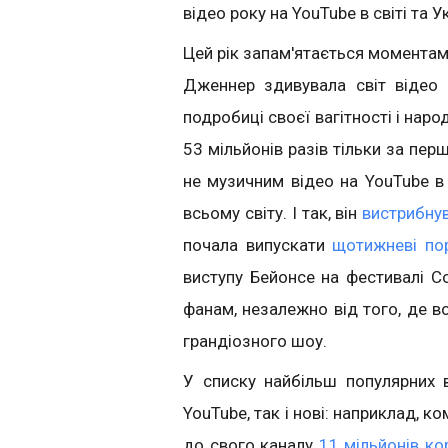
відео року на YouTube в світі та Ук
Цей рік запам'ятається моментам
Дженнер здивувала світ відео
подробиці своєї вагітності і нар
53 мільйонів разів тільки за пе
не музичним відео на YouTube в с
всьому світу. І так, він
вистрибнув
почала випускати
щотижневі по
виступу Бейонсе на фестивалі Co
фанам, незалежно від того, де в
грандіозного шоу.
У списку найбільш популярних в
YouTube, так і нові: наприклад, ко
до свого каналу
11 мільйонів ко