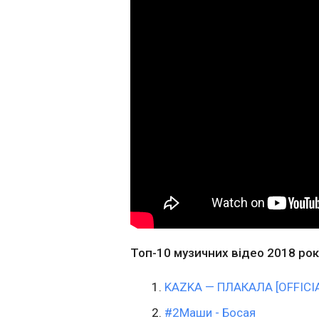
Топ-10 музичних відео 2018 року
KAZKA — ПЛАКАЛА [OFFICI
#2Маши - Босая