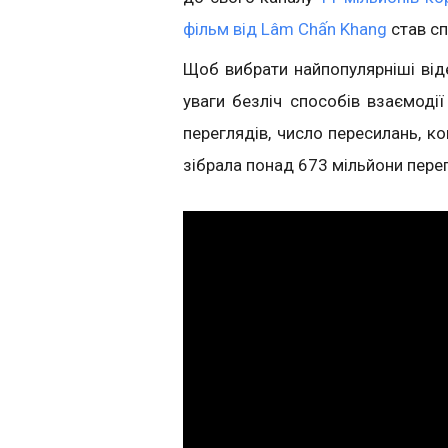
фільм від Lâm Chấn Khang
став сп
Щоб вибрати найпопулярніші віде
уваги безліч способів взаємодії 
переглядів, число пересилань, ко
зібрала понад 673 мільйони перег