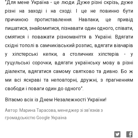
“Для мене Україна - це люди. Дуже різні скрізь, дуже
різні на заході і на сході. І це не повинно бути
причиною протиставлення. Навпаки, це привід
пишатися, знайомитися, пізнавати один одного, співати,
сміятися і поважати різноманіття в Україні. Вдягати
східні тополі в самчиківський розпис, вдягати вівчарів
у хіпстерські кепки, а столичних хіпстерів - у
гуцульські сорочки, вдягати українську мову в різні
діалекти, вдягатися самому святково та дивно. Бо ж
ми всі яскраві та неповторні, дружні, з прагненням
свободи і поваги один до одного”.
Вітаємо всіх із Днем Незалежності України!
Автор: Марина Тарасова, менеджер зі зв'язків з
громадськістю Google Україна