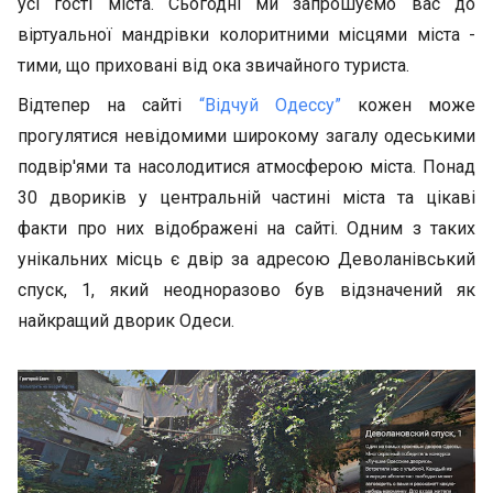
усі гості міста. Сьогодні ми запрошуємо вас до
віртуальної мандрівки колоритними місцями міста -
тими, що приховані від ока звичайного туриста.
Відтепер на сайті
“Відчуй Одессу”
кожен може
прогулятися невідомими широкому загалу одеськими
подвір'ями та насолодитися атмосферою міста. Понад
30 двориків у центральній частині міста та цікаві
факти про них відображені на сайті. Одним з таких
унікальних місць є двір за адресою Деволанівський
спуск, 1, який неодноразово був відзначений як
найкращий дворик Одеси.