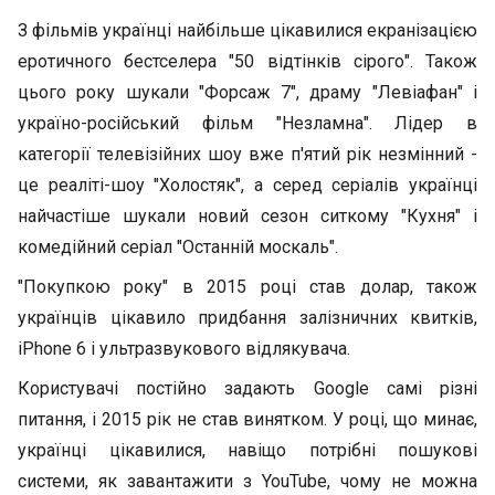
З фільмів українці найбільше цікавилися екранізацією
еротичного бестселера "50 відтінків сірого". Також
цього року шукали "Форсаж 7", драму "Левіафан" і
україно-російський фільм "Незламна". Лідер в
категорії телевізійних шоу вже п'ятий рік незмінний -
це реаліті-шоу "Холостяк", а серед серіалів українці
найчастіше шукали новий сезон ситкому "Кухня" і
комедійний серіал "Останній москаль".
"Покупкою року" в 2015 році став долар, також
українців цікавило придбання залізничних квитків,
iPhone 6 і ультразвукового відлякувача.
Користувачі постійно задають Google самі різні
питання, і 2015 рік не став винятком. У році, що минає,
українці цікавилися, навіщо потрібні пошукові
системи, як завантажити з YouTube, чому не можна