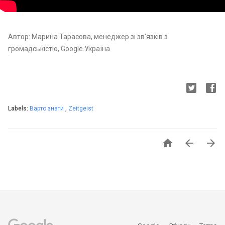
Автор: Марина Тарасова, менеджер зі зв'язків з
громадськістю, Google Україна
Labels:
Варто знати
,
Zeitgeist


