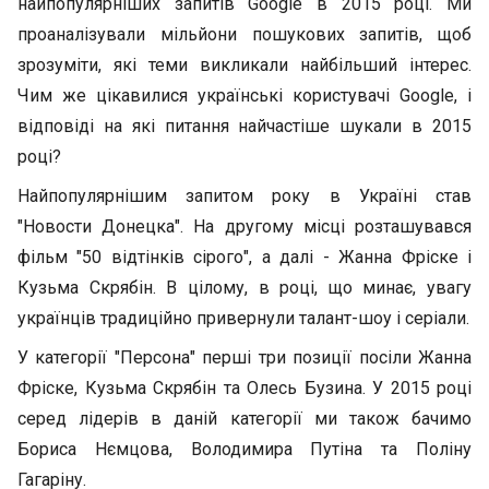
найпопулярніших запитів Google в 2015 році. Ми
проаналізували мільйони пошукових запитів, щоб
зрозуміти, які теми викликали найбільший інтерес.
Чим же цікавилися українські користувачі Google, і
відповіді на які питання найчастіше шукали в 2015
році?
Найпопулярнішим запитом року в Україні став
"Новости Донецка". На другому місці розташувався
фільм "50 відтінків сірого", а далі - Жанна Фріске і
Кузьма Скрябін. В цілому, в році, що минає, увагу
українців традиційно привернули талант-шоу і серіали.
У категорії "Персона" перші три позиції посіли Жанна
Фріске, Кузьма Скрябін та Олесь Бузина. У 2015 році
серед лідерів в даній категорії ми також бачимо
Бориса Нємцова, Володимира Путіна та Поліну
Гагаріну.