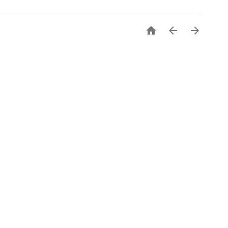


