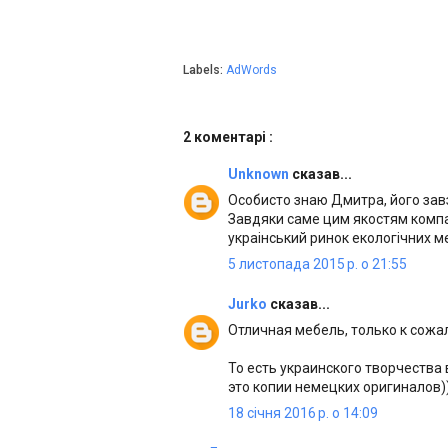
Labels:
AdWords
2 коментарі :
Unknown
сказав...
Особисто знаю Дмитра, його зав
Завдяки саме цим якостям комп
украінський ринок екологічних ме
5 листопада 2015 р. о 21:55
Jurko
сказав...
Отличная мебель, только к сож
То есть украинского творчества
это копии немецких оригиналов)
18 січня 2016 р. о 14:09