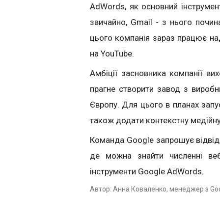
AdWords, як основний інструмент
звичайно, Gmail - з нього почин
цього компанія зараз працює на
на YouTube.
Амбіції засновника компанії ви
прагне створити завод з виробн
Європу. Для цього в планах зап
також додати контекстну медійн
Команда Google запрошує відві
де можна знайти численні веб
інструменти Google AdWords.
Автор: Анна Коваленко, менеджер з Go