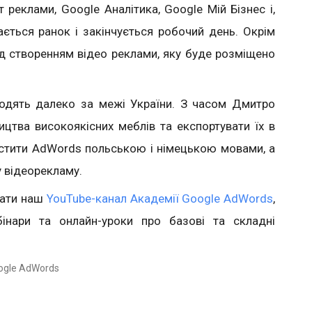
 реклами, Google Аналітика, Google Мій Бізнес і,
ається ранок і закінчується робочий день. Окрім
д створенням відео реклами, яку буде розміщено
ходять далеко за межі України. З часом Дмитро
ицтва високоякісних меблів та експортувати їх в
устити AdWords польською і німецькою мовами, а
у відеорекламу.
дати наш
YouTube-канал Академії Google AdWords
,
інари та онлайн-уроки про базові та складні
ogle AdWords