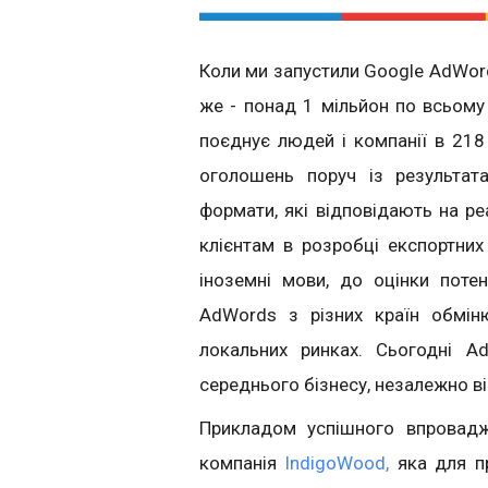
Коли ми запустили Google AdWord
же - понад 1 мільйон по всьому
поєднує людей і компанії в 218
оголошень поруч із результат
формати, які відповідають на р
клієнтам в розробці експортних
іноземні мови, до оцінки поте
AdWords з різних країн обмі
локальних ринках. Сьогодні 
середнього бізнесу, незалежно від 
Прикладом успішного впровадже
компанія
IndigoWood,
яка для п