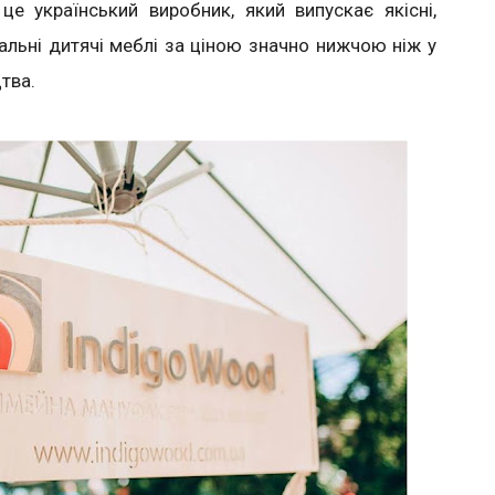
е український виробник, який випускає якісні,
інальні дитячі меблі за ціною значно нижчою ніж у
цтва.