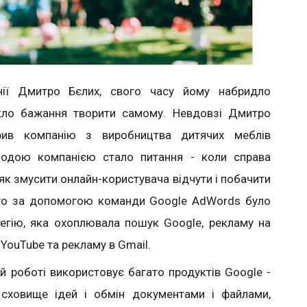
нії Дмитро Бєлих, свого часу йому набридло
кло бажання творити самому. Невдовзі Дмитро
рив компанію з виробництва дитячих меблів
лодою компанією стало питання - коли справа
як змусити онлайн-користувача відчути і побачити
ого за допомогою команди Google AdWords було
егію, яка охоплювала пошук Google, рекламу на
 YouTube та рекламу в Gmail.
й роботі використовує багато продуктів Google -
 сховище ідей і обмін документами і файлами,