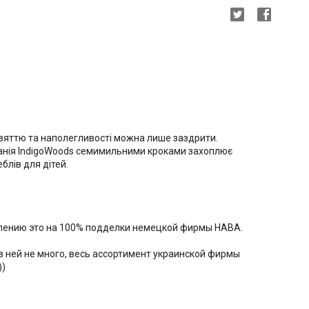
зяттю та наполегливості можна лише заздрити.
анія IndigoWoods семимильними кроками захоплює
блів для дітей.
алению это на 100% подделки немецкой фирмы HABA.
 в ней не много, весь ассортимент украинской фирмы
))