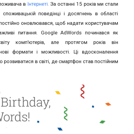
поживача в
Інтернеті.
За останні 15 років ми стали
 споживацькій поведінці і досягнень в області
e постійно оновлювався, щоб надати користувачам
важливі питання. Google AdWords починався як
віту комп'ютерів, але протягом років він
нові формати і можливості. Ці вдосконалення
розвиватися в світі, де смартфон став постійним