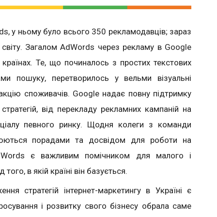
s, у ньому було всього 350 рекламодавців; зараз
 світу. Загалом AdWords через рекламу в Google
 країнах. Те, що починалось з простих текстових
ами пошуку, перетворилось у вельми візуальні
еакцію споживачів. Google надає повну підтримку
 стратегій, від перекладу рекламних кампаній на
нціалу певного ринку. Щодня колеги з команди
нюються порадами та досвідом для роботи на
AdWords є важливим помічником для малого і
того, в якій країні він базується.
ння стратегій інтернет-маркетингу в Україні є
росування і розвитку свого бізнесу обрала саме