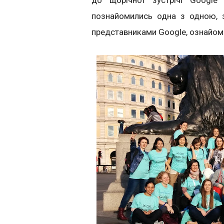
до щорічної зустрічі Google
познайомились одна з одною, зу
представниками Google, ознайоми