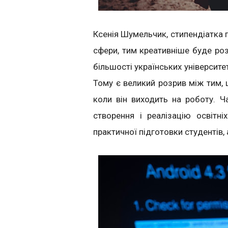
Ксенія Шумельчик, стипендіатка п
сфери, тим креативніше буде роз
більшості українських університе
Тому є великий розрив між тим, щ
коли він виходить на роботу. Ч
створення і реалізацію освітні
практичної підготовки студентів, а