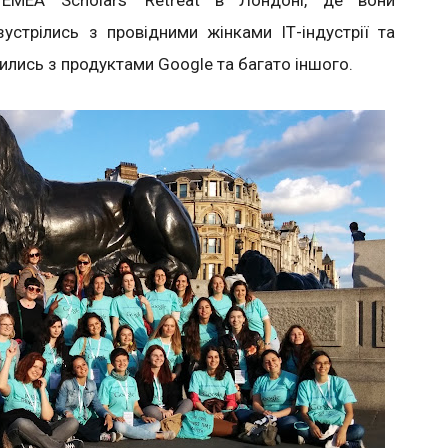
 EMEA Scholars’ Retreat в Лондоні, де вони
стрілись з провідними жінками ІТ-індустрії та
лись з продуктами Google та багато іншого.