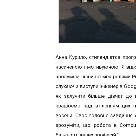
Анна Курило, стипендіатка прог
насиченою і мотивуючою. Я відк
зрозуміла різницю між ролями Pr
слухаючи виступи інженерів Goog
як залучити більше дівчат до в
працюємо над втіленням цих п
восени. Своє головне завдання 
зрозуміти, що робота в Comput
більшість інших професій.”