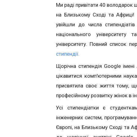
Ми раді привітати 40 володарок що
на Близькому Сході та Африці!
увійшли до числа стипендіаті
національного університету 
університету. Повний список 
стипендії.
Щорічна стипендія Google імені
цікавитися комп'ютерними наук
присвятила своє життя тому, що
професійному розвитку жінок в ін
Усі стипендіатки є студентка
інженерних систем, програмування
Європі, на Близькому Сході та 