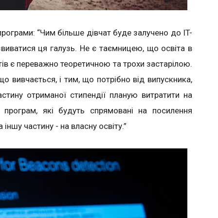
рограми: “Чим більше дівчат буде залучено до IT-
виватися ця галузь. Не є таємницею, що освіта в
тів є переважно теоретичною та трохи застарілою.
о вивчається, і тим, що потрібно від випускника,
астину отриманої стипендії планую витратити на
х програм, які будуть спрямовані на посилення
 іншу частину - на власну освіту.”