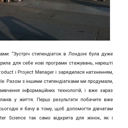
рами: “Зустріч стипендіаток в Лондоні була дуже
рила для себе нові програми стажувань, нарешті
oduct і Project Manager і зарядилася натхненням,
le. Разом з іншими стипендіатками ми продумали,
ивчення інформаційних технологій, і вже зараз
ланів у життя. Перші результати побачите вже
сьогодні я бачу в тому, щоб допомогти дівчатам
er Science так само відкрита для жінок, як і