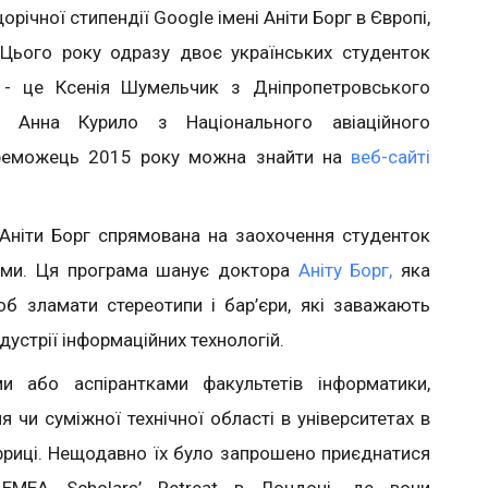
річної стипендії Google імені Аніти Борг в Європі,
 Цього року одразу двоє українських студенток
в - це Ксенія Шумельчик з Дніпропетровського
та Анна Курило з Національного авіаційного
переможець 2015 року можна знайти на
веб-сайті
 Аніти Борг спрямована на заохочення студенток
ами. Ця програма шанує доктора
Аніту Борг,
яка
б зламати стереотипи і бар’єри, які заважають
дустрії інформаційних технологій.
ми або аспірантками факультетів інформатики,
 чи суміжної технічної області в університетах в
Африці. Нещодавно їх було запрошено приєднатися