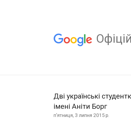
Oфіцій
Дві українські студент
імені Аніти Борг
пʼятниця, 3 липня 2015 р.