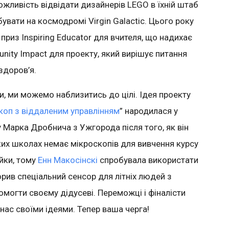
можливість відвідати дизайнерів LEGO в їхній штаб
бувати на космодромі Virgin Galactic. Цього року
риз Inspiring Educator для вчителя, що надихає
unity Impact для проекту, який вирішує питання
здоров’я.
, ми можемо наблизитись до цілі. Ідея проекту
коп з віддаленим управлінням
” народилася у
 Марка Дробнича з Ужгорода після того, як він
ких школах немає мікроскопів для вивчення курсу
ейки, тому
Енн Макосінскі
спробувала використати
рив спеціальний сенсор для літніх людей з
огти своєму дідусеві. Переможці і фіналісти
 нас своїми ідеями. Тепер ваша черга!