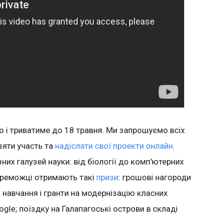
 і триватиме до 18 травня. Ми запрошуємо всіх
зяти участь та
надіслати свої проекти онлайн
.
них галузей науки: від біології до комп'ютерних
переможці отримають такі
призи
: грошові нагороди
 навчання і гранти на модернізацію класних
oogle; поїздку на Галапагоські острови в складі