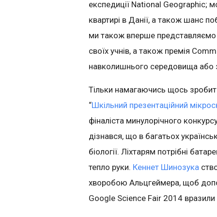
експедиції National Geographic; 
квартирі в Данії, а також шанс по
ми також вперше представляємо п
своїх учнів, а також премія Comm
навколишнього середовища або 
Тільки намагаючись щось зробити
“
Шкільний презентаційний мікрос
фіналіста минулорічного конкурсу
дізнався, що в багатьох українсь
біології. Ліхтарям потрібні батар
тепло руки.
Кеннет Шинозука
ство
хворобою Альцгеймера, щоб допом
Google Science Fair 2014 вразили