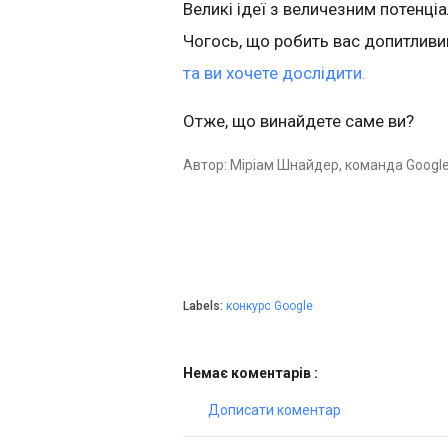
Великі ідеї з величезним потенц
Чогось, що робить вас допитлив
та ви хочете дослідити.
Отже, що винайдете саме ви?
Автор: Міріам Шнайдер, команда Google 
Labels:
конкурс Google
Немає коментарів :
Дописати коментар