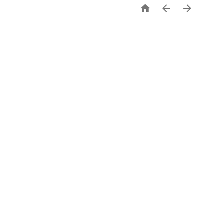


