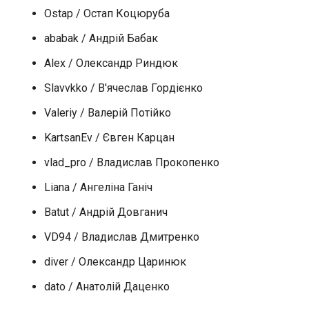
Ostap / Остап Коцюруба
ababak / Андрій Бабак
Alex / Олександр Риндюк
Slavvkko / В'ячеслав Гордієнко
Valeriy / Валерій Потійко
KartsanEv / Євген Карцан
vlad_pro / Владислав Прокопенко
Liana / Ангеліна Ганіч
Batut / Андрій Довганич
VD94 / Владислав Дмитренко
diver / Олександр Царинюк
dato / Анатолій Даценко