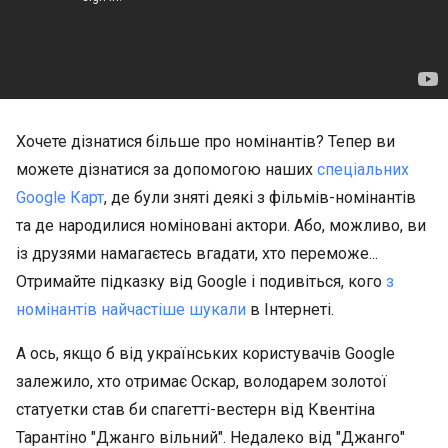
Хочете дізнатися більше про номінантів? Тепер ви
можете дізнатися за допомогою наших
спеціальних
Google Карт
, де були зняті деякі з фільмів-номінантів
та де народилися номіновані актори. Або, можливо, ви
із друзями намагаєтесь вгадати, хто переможе...
Отримайте підказку від Google і подивіться, кого
з
номінантів найчастіше шукали
в Інтернеті.
А ось, якщо б від українських користувачів Google
залежило, хто отримає Оскар, володарем золотої
статуетки став би спагетті-вестерн від Квентіна
Тарантіно "Джанго вільний". Недалеко від "Джанго"