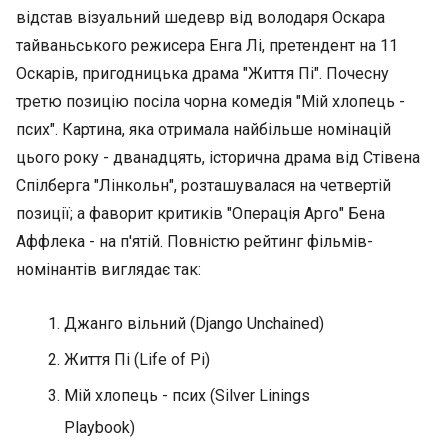
відстав візуальний шедевр від володаря Оскара
тайваньського режисера Енга Лі, претендент на 11
Оcкарів, пригодницька драма "Життя Пі". Почесну
третю позицію посіла чорна комедія "Мій хлопець -
псих". Картина, яка отримала найбільше номінацій
цього року - дванадцять, історична драма від Стівена
Спілберга "Лінкольн", розташувалася на четвертій
позиції; а фаворит критиків "Операція Арго" Бена
Аффлека - на п'ятій. Повністю рейтинг фільмів-
номінантів виглядає так:
Джанго вільний (Django Unchained)
Життя Пі (Life of Pi)
Мій хлопець - псих (Silver Linings
Playbook)