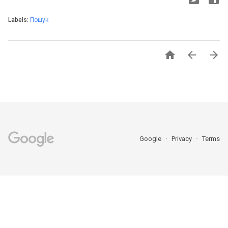
Labels:
Пошук



Google
Privacy
Terms