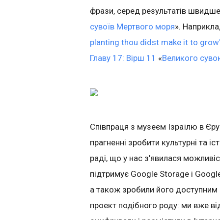
фрази, серед результатів швидше 
сувоїв Мертвого моря
». Наприкла
planting thou didst make it to grow
Главу 17: Вірш 11
«
Великого суво
Співпраця з музеєм Ізраїлю в Єр
прагненні зробити культурні та іс
раді, що у нас з'явилася можливіс
підтримує Google Storage і Googl
а також зробили його доступним 
проект подібного роду: ми вже в