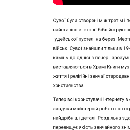
Сувої були створені між третім і 
найстаріші в історії біблійні руко
Іудейської пустелі на березі Мер
військ. Сувої знайшли тільки в 1
камінь до однієї з печер і зрозум
виставляються в Храмі Книги муз
життя і релігійні звичаї стародав
християнства.
Тепер всі користувачі Інтернету в
завдяки майстерній роботі фото
найдрібніші деталі. Роздільна зда
перевищує якість звичайного знім