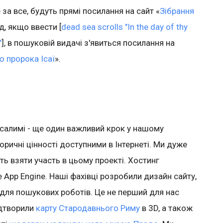
за все, будуть прямі посилання на сайт «
Зібрання
д, якщо ввести [
dead sea scrolls "In the day of thy
"
], в пошуковій видачі з'явиться посилання на
ю пророка Ісаї
».
усалимі - ще один важливий крок у нашому
торичні цінності доступними в Інтернеті. Ми дуже
ть взяти участь в цьому проекті. Хостинг
e App Engine. Наші фахівці розробили дизайн сайту,
для пошукових роботів. Це не перший для нас
ідтворили
карту Стародавнього Риму
в 3D, а також