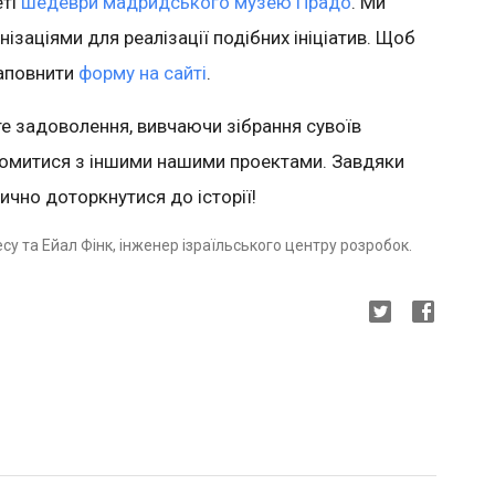
еті
шедеври мадридського музею Прадо
. Ми
нізаціями для реалізації подібних ініціатив. Щоб
заповнити
форму на сайті
.
е задоволення, вивчаючи зібрання сувоїв
йомитися з іншими нашими проектами. Завдяки
ично доторкнутися до історії!
су та Ейал Фінк, інженер ізраїльського центру розробок.