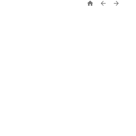


