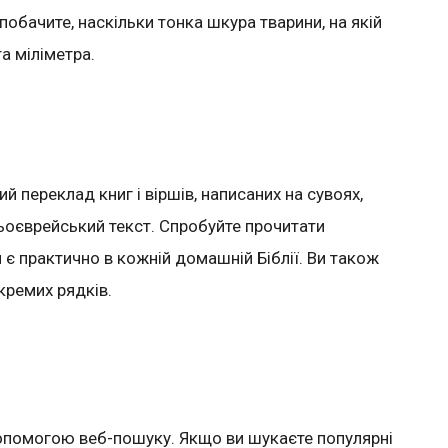
побачите, наскільки тонка шкура тварини, на якій
а міліметра.
й переклад книг і віршів, написаних на сувоях,
ньоєврейський текст. Спробуйте прочитати
й є практично в кожній домашній Біблії. Ви також
кремих рядків.
опомогою веб-пошуку. Якщо ви шукаєте популярні