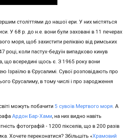
першим століттями до нашої ери. У них містяться
писи. У 68 р. до н.е. вони були заховані в 11 печерах
твого моря, щоб захистити реліквію від римських
947 році, коли пастух-бедуїн випадково кинув
ів, що всередині щось є. З 1965 року вони
ею Ізраїлю в Єрусалимі. Сувої розповідають про
нього Єрусалиму, в тому числі і про зародження
 світі можуть побачити
5 сувоїв Мертвого моря
. А
графа
Ардон Бар-Хами
, на них видно навіть
тність фотографій - 1200 пікселів, що в 200 разів
ка. Хочете переконатися? Збільшіть «
Храмовий