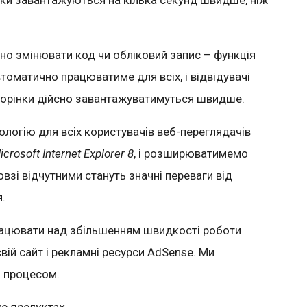
інки завантажуються на кілька секунд швидше, ніж
бно змінювати код чи обліковий запис – функція
оматично працюватиме для всіх, і відвідувачі
торінки дійсно завантажуватимуться швидше.
логію для всіх користувачів веб-переглядачів
crosoft Internet Explorer 8
, і розширюватимемо
овзі відчутними стануть значні переваги від
.
рацювати над збільшенням швидкості роботи
ій сайт і рекламні ресурси AdSense. Ми
 процесом.