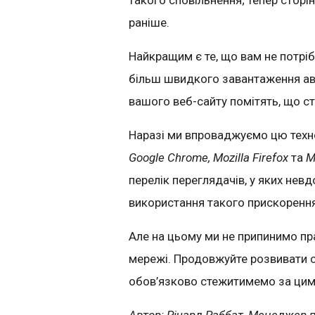
такого сповільнення; тепер стор
раніше.
Найкращим є те, що вам не потрі
більш швидкого завантаження авт
вашого веб-сайту помітять, що с
Наразі ми впроваджуємо цю техно
Google Chrome, Mozilla Firefox
та
Mi
перелік переглядачів, у яких невд
використання такого прискорення
Але на цьому ми не припинимо п
мережі. Продовжуйте розвивати св
обов’язково стежитимемо за цим