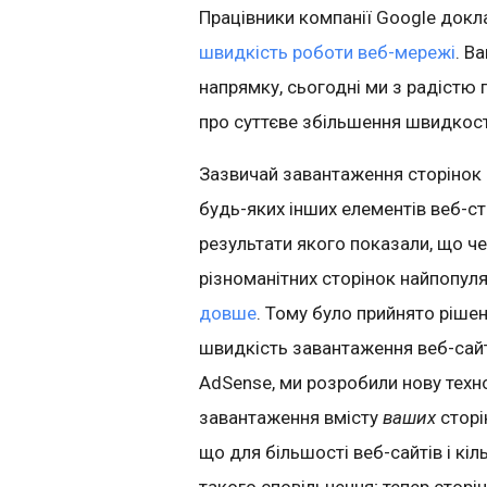
Працівники компанії Google док
швидкість роботи веб-мережі
. В
напрямку, сьогодні ми з радістю
про суттєве збільшення швидкост
Зазвичай завантаження сторінок 
будь-яких інших елементів веб-ст
результати якого показали, що ч
різноманітних сторінок найпопул
довше
. Тому було прийнято ріш
швидкість завантаження веб-сайт
AdSense, ми розробили нову техн
завантаження вмісту
ваших
сторі
що для більшості веб-сайтів і кі