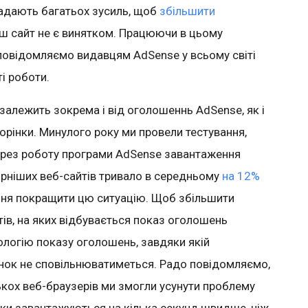
ладають багатьох зусиль, щоб
збільшити
аш сайт не є винятком. Працюючи в цьому
 повідомляємо видавцям AdSense у всьому світі
і роботи.
залежить зокрема і від оголошеннь AdSense, як і
орінки. Минулого року ми провели тестування,
ерез роботу програми AdSense завантаження
ярніших веб-сайтів тривало в середньому
на 12%
ення покращити цю ситуацію. Щоб збільшити
ів, на яких відбувається показ оголошень
ологію показу оголошень, завдяки якій
нок не сповільнюватиметься. Радо повідомляємо,
лькох веб-браузерів ми змогли усунути проблему