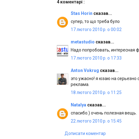
4 коментарі :
Stas Horin
сказав...
супер, то що треба було
17 лютого 2010 р. о 00:02
metastudio
сказав...
Надо попробовать, интересная ф
17 лютого 2010 р. о 17:33
Anton Vokrug
сказав...
это ужасно! я юзаю на серьезно с
реклама.
18 лютого 2010 р. о 11:25
Natalya
сказав...
спасибо.) очень полезная вещь.
22 лютого 2010 р. о 15:45
Дописати коментар