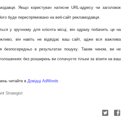
модавця. Якщо користувач натисне URL-адресу чи заголовок
його буде переспрямовано на веб-сайт рекламодавця.
ься у зручному для клієнта місці, він одразу побачить
це на
ожливо, він навіть не відвідає ваш сайт, адже вся важлива
ся безпосередньо в результатах пошуку. Таким чином, ви не
 оголошеннях без розширень ви сплачуєте тільки за візити на ваш
ень читайте в
Довідці AdWords
t Strategist