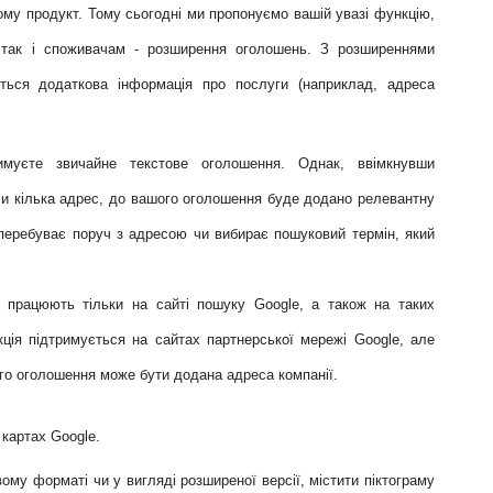
йому продукт. Тому сьогодні ми
пропонуємо вашій увазі функцію,
 так і споживачам - розширення оголошень.
З розширеннями
ться додаткова інформація про послуги (наприклад, адреса
муєте звичайне текстове оголошення. Однак, ввімкнувши
и кілька адрес, до вашого оголошення буде додано релевантну
перебуває поруч з адресою чи вибирає пошуковий термін, який
 працюють тільки на сайті пошуку Google, а також на таких
ція підтримується на сайтах партнерської мережі Google, але
вого оголошення може бути додана адреса
компанії.
 картах Google.
му форматі чи у вигляді розширеної версії, містити піктограму