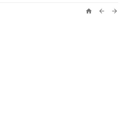


