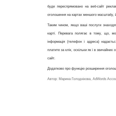
буде переспрямовано на веб-сайт рекла
оголошення на картах меншого масштабу, 
Таким чином, якщо ваш
і
послуги знаходят
карті. Перевага полягає в тому, що, м
інформація (телефон і адреса) надаєть
платите за клік, оскільки як і в звичайних
сайт.
Додатково про функцію розширення оголош
Автор: Марина Голоднiкова, AdWords Accoun