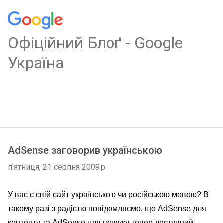
Oфіційний Блоґ - Google
Україна
AdSense заговорив українською
пʼятниця, 21 серпня 2009 р.
У вас є свій сайт українською чи російською мовою?
В
такому разі з радістю повідомляємо, що
AdSense
для
контенту та
AdSense
для пошуку тепер доступний